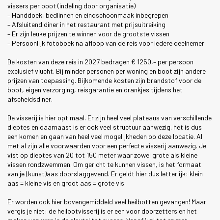
vissers per boot (indeling door organisatie)
– Handdoek, bedlinnen en eindschoonmaak inbegrepen
– Afsluitend diner in het restaurant met prijsuitreiking
– Er zijn leuke prijzen te winnen voor de grootste vissen
– Persoonlijk fotoboek na afloop van de reis voor iedere deelnemer
De kosten van deze reis in 2027 bedragen € 1250,– per persoon
exclusief vlucht. Bij minder personen per woning en boot zijn andere
prijzen van toepassing. Bijkomende kosten zijn brandstof voor de
boot, eigen verzorging, reisgarantie en drankjes tijdens het
afscheidsdiner.
De visserij is hier optimaal. Er zijn heel veel plateaus van verschillende
dieptes en daarnaast is er ook veel structuur aanwezig. het is dus
een komen en gaan van heel veel mogelijkheden op deze locatie. Al
met al zijn alle voorwaarden voor een perfecte visserij aanwezig. Je
vist op dieptes van 20 tot 150 meter waar zowel grote als kleine
vissen rondzwemmen. Om gericht te kunnen vissen, is het formaat
van je (kunst)aas doorslaggevend. Er geldt hier dus letterlijk: klein
aas = kleine vis en groot aas = grote vis.
Er worden ook hier bovengemiddeld veel heilbotten gevangen! Maar
vergis je niet: de heilbotvisserij is er een voor doorzetters en het