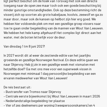
ligt perfect beschut om de hoek van Torsvag met ook een directe
toegang naar de open zee maar toch ook een goede beschutting bij
minder gunstige omstandigheden. Ook op deze bestemming richt de
visserij zich op soorten als grote kabeljauw, koolvis, zeewolf en ga zo
maar door, maar ook de kansen op heilbot zijn hier erg goed. We
hebben hier voldoende plek om met een gezellige groep vissers naar
toe te gaan onder begeleiding van de mannen van Wout Van Leeuwen.
We hebben het hele kamp afgehuurd! Het complex ligt direct aan het
water, met de boten letterlijk voor de deur.
Van dinsdag 1 tm 8 juni 2027!
In 2027 wordt dit al weer de zestiende editie van het jaarlijks
groeiende en gezellige Noorwegen festival. En deze editie gaan we
naar Skjervoy. Heb jij zin in een gezellige week met vismaten met
hetzelfde doel? Ga met ons mee voor een superweek vissen in
Noorwegen met minimaal 1 dag persoonlijke begeleiding van een
ervaren medewerker van Wout Van Leeuwen!
De reis bestaat uit:
– Bustransfer van Tromso naar Skjervoy
– Centrale eerste bijeenkomst bij Wout Van Leeuwen in maart 2026
– Nederlandstalige begeleiding ter plaatse
– Vier of zes deelnemers per woning (tweepersoonskamers) en 4