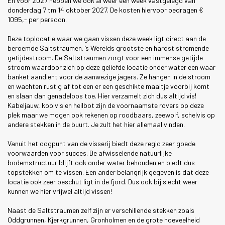
En voor 2027 hebben we ook al weer een week vastgelegd van
donderdag 7 tm 14 oktober 2027. De kosten hiervoor bedragen €
1095,- per persoon.
Deze toplocatie waar we gaan vissen deze week ligt direct aan de
beroemde Saltstraumen. ’s Werelds grootste en hardst stromende
getijdestroom. De Saltstraumen zorgt voor een immense getijde
stroom waardoor zich op deze geliefde locatie onder water een waar
banket aandient voor de aanwezige jagers. Ze hangen in de stroom
en wachten rustig af tot een er een geschikte maaltje voorbij komt
en slaan dan genadeloos toe. Hier verzamelt zich dus altijd vis!
Kabeljauw, koolvis en heilbot zijn de voornaamste rovers op deze
plek maar we mogen ook rekenen op roodbaars, zeewolf, schelvis op
andere stekken in de buurt. Je zult het hier allemaal vinden.
Vanuit het oogpunt van de visserij biedt deze regio zeer goede
voorwaarden voor succes. De afwisselende natuurlijke
bodemstructuur blijft ook onder water behouden en biedt dus
topstekken om te vissen. Een ander belangrijk gegeven is dat deze
locatie ook zeer beschut ligt in de fjord. Dus ook bij slecht weer
kunnen we hier vrijwel altijd vissen!
Naast de Saltstraumen zelf zijn er verschillende stekken zoals
Oddgrunnen, Kjerkgrunnen, Gronholmen en de grote hoeveelheid