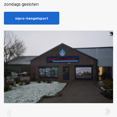
zondags gesloten
nipro-hengelsport