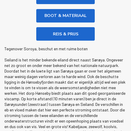
BOOT & MATERIAAL
REIS & PRIJS
Tegenover Soroya, beschut en met ruime boten
Seiland is het minder bekende eiland direct naast Sørøya. Ongeveer
net zo groot en onder meer bekend van het nationale natuurpark.
Doordat het in de luwte ligt van Sørøya gaan er over het algemeen
maar weinig dagen verloren aan te harde wind. Ook de beschutte
ligging in de Hønsebyfjorden maakt dat er eigenlijk altijd wel een plek
te vinden is om te vissen als de weersomstandigheden niet mee
werken. Het dorp Hønseby biedt plaats aan dit goed georganiseerde
viscamp. Op korte afstand (10 minuten varen) ben je direct in de
Sørøysundet (zeestraat) tussen Sørøya en Seiland. De verschillen in
eb en vloed maken dat hier een perfecte stroming ontstaat. Door die
stroming tussen de twee eilanden en de verschillende
onderwaterstructuren vindt er een opeenhoping plaats van voedsel
en dus ook van vis. Veel en grote vis! Kabeljauw, zeewolf, koolvis,