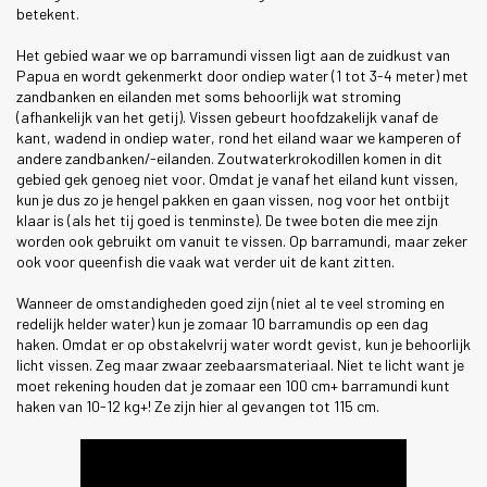
betekent.
Het gebied waar we op barramundi vissen ligt aan de zuidkust van
Papua en wordt gekenmerkt door ondiep water (1 tot 3-4 meter) met
zandbanken en eilanden met soms behoorlijk wat stroming
(afhankelijk van het getij). Vissen gebeurt hoofdzakelijk vanaf de
kant, wadend in ondiep water, rond het eiland waar we kamperen of
andere zandbanken/-eilanden. Zoutwaterkrokodillen komen in dit
gebied gek genoeg niet voor. Omdat je vanaf het eiland kunt vissen,
kun je dus zo je hengel pakken en gaan vissen, nog voor het ontbijt
klaar is (als het tij goed is tenminste). De twee boten die mee zijn
worden ook gebruikt om vanuit te vissen. Op barramundi, maar zeker
ook voor queenfish die vaak wat verder uit de kant zitten.
Wanneer de omstandigheden goed zijn (niet al te veel stroming en
redelijk helder water) kun je zomaar 10 barramundis op een dag
haken. Omdat er op obstakelvrij water wordt gevist, kun je behoorlijk
licht vissen. Zeg maar zwaar zeebaarsmateriaal. Niet te licht want je
moet rekening houden dat je zomaar een 100 cm+ barramundi kunt
haken van 10-12 kg+! Ze zijn hier al gevangen tot 115 cm.