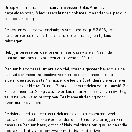
Groep van minimaal en maximaal 5 vissers (plus Arnout als
begeleider/host). Vliegvissers kunnen ook mee, maar dan wel per duo
ivm bootindeling.
De kosten van deze waanzinnige visreis bedraagt € 3.995,- per
persoon exclusief vluchten, visum, fooi en maaltijden tijdens
reisdagen.
Heb jij interesse om deel te nemen aan deze visreis? Neem dan
contact met ons op voor een vrijblijvende offerte.
Papuan black bass (Lutjanus goldiei) staat algemeen bekend als de
sterkste en meest agressieve vechter op deze planeet. Het is
eigenlijk een ‘zoetwater’-snapper die leeft in (getijden)rivieren, meren
en estuaria in Nieuw-Guinea, Papua en andere delen van Indonesië. Ze
kunnen meer dan 20 kg zwaar worden, maar zelfs een vis van 8-10 kg
zal is nauwelijks af te stoppen. De ultieme uitdaging voor
avontuurlijke vissers!
De riviervisserij concentreert zich meestal op stekken met veel
obstakels, meest takken/bomen die (deels) onderwater liggen. Een
gehaakte Papuan bass, groot of klein, zal direct terug willen naar die
obstakels. Dat vraagt om zwaar materiaal met vrijwel