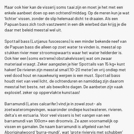
Maar ook hier kan de visserij soms taai zijn en moet je het met een
enkele aanbeet doen op een ochtend/middag. Op de meren kun je wat
‘lichter’ vissen, zonder de slip helemaal dicht te draaien. Als een
Papuan bass zich toch vastzwemt in een dik wierbed dan krijg je die
daar met beleid meestal wel uit.
Spottail bass (Lutjanus fuscescens) is een minder bekende neef van
de Papuan bass die alleen op zoet water te vinden is, meestal op
stukken rivier meer stroomopwaarts waar het water helderder is.
Ook hier een (soms extreme) obstakelvisserij wat om zwaar
materiaal vraagt. Zeker aangezien je hier Spottails van 15 kg+ kunt
haken! De rivieren zijn meestal smal (10-20 meter) en vrij ondiep met
veel dood hout en nauwkeurig werpen is een must. Spottail bass
houdt niet van veel licht, de ochtenduren en namiddag zijn daarom
meestal het beste, net als bewolkte dagen. De aanbeten zijn vaak
explosief, zeker op oppervlakte kunstaas!
Barramundi (Lates calcarifer) vind je in zowel zout- als
zoetwateromgevingen, waaronder ondiepe kustwateren, rivieren,
delta's en estuaria. Voor veel vissers is het vangen van een
barramundi van 100cm+ een droomvis. Ze azen voornamelijk op
vissen en garnalen. De naam barramundi is afgeleid van het
Aboriginalwoord 'burra-mundi', wat 'grote riviervis met schubben'