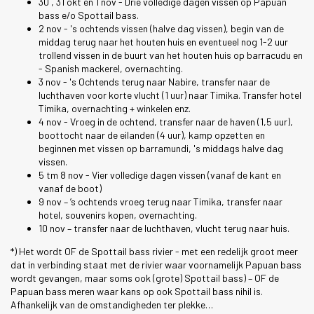
30 , 31 okt en 1 nov - Drie volledige dagen vissen op Papuan
bass e/o Spottail bass.
2 nov - 's ochtends vissen (halve dag vissen), begin van de
middag terug naar het houten huis en eventueel nog 1-2 uur
trollend vissen in de buurt van het houten huis op barracudu en
- Spanish mackerel, overnachting.
3 nov - 's Ochtends terug naar Nabire, transfer naar de
luchthaven voor korte vlucht (1 uur) naar Timika. Transfer hotel
Timika, overnachting + winkelen enz.
4 nov - Vroeg in de ochtend, transfer naar de haven (1,5 uur),
boottocht naar de eilanden (4 uur), kamp opzetten en
beginnen met vissen op barramundi, 's middags halve dag
vissen.
5 tm 8 nov - Vier volledige dagen vissen (vanaf de kant en
vanaf de boot)
9 nov – ’s ochtends vroeg terug naar Timika, transfer naar
hotel, souvenirs kopen, overnachting.
10 nov – transfer naar de luchthaven, vlucht terug naar huis.
*) Het wordt OF de Spottail bass rivier - met een redelijk groot meer
dat in verbinding staat met de rivier waar voornamelijk Papuan bass
wordt gevangen, maar soms ook (grote) Spottail bass) – OF de
Papuan bass meren waar kans op ook Spottail bass nihil is.
Afhankelijk van de omstandigheden ter plekke…