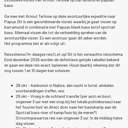
bass.
Ga mee met Arnout Terlouw op deze avontuurlijke expeditie naar
Papua. Dit is een gecombineerde visreis waarbij je gaat vissen op
barramundi in combinatie met Papuan black bass en/of spottail
bass. Allemaal vissen die tot de verbeelding spreken van de
avontuurlijke visser. En een avontuur gaat dit zeker worden.
Het programma ziet er als volgt uit:
Reisschema (14-daagse reis) Let op! Dit is het verwachte reisschema.
Eind december 2026 worden de definitieve getijde tabellen bekend
en gaan we deze reis exact inplannen. Houd daarbij rekening dat dit
nog tussen 1 en 10 dagen kan schuiven.
28 okt - Aankomst in Nabire, één nacht in hotel, winkelen,
voorbereidingen treffen, enz.
29 okt - Vroeg in de ochtend transfer (per auto en boot,
ongeveer 3 uur met een stop bij het lokale politiebureau) naar
het ‘houten huis’ en direct door naar het basiskamp aan de
Spottail bass river of kamp/huis bij de meren*).
Stroomopwaartse reis van ongeveer 3 uur. In de middag halve
dag vissen.